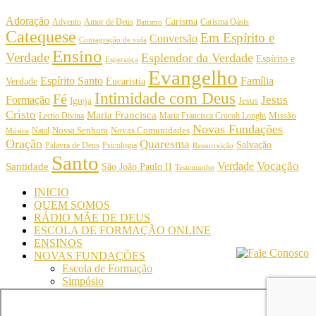
Adoração
Carisma
Amor de Deus
Carisma Oásis
Advento
Batismo
Catequese
Em Espírito e
Conversão
Consagração de vida
Ensino
Verdade
Esplendor da Verdade
Espírito e
Esperança
Evangelho
Espírito Santo
Família
Verdade
Eucaristia
Intimidade com Deus
Fé
Jesus
Formação
Igreja
Jesus
Cristo
Maria Francisca
Maria Francisca Crocoli Longhi
Missão
Lectio Divina
Novas Fundações
Nossa Senhora
Natal
Novas Comunidades
Música
Oração
Quaresma
Salvação
Palavra de Deus
Psicologia
Ressurreição
Santo
Vocação
Verdade
Santidade
São João Paulo II
Testemunho
INICIO
QUEM SOMOS
RÁDIO MÃE DE DEUS
ESCOLA DE FORMAÇÃO ONLINE
ENSINOS
NOVAS FUNDAÇÕES
Escola de Formação
Simpósio
© Comunidade Oásis © Todos os direitos reservados -