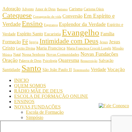
Adoração
Carisma
Amor de Deus
Carisma Oásis
Advento
Batismo
Catequese
Em Espírito e
Conversão
Consagração de vida
Ensino
Verdade
Esplendor da Verdade
Espírito e
Esperança
Evangelho
Espírito Santo
Família
Verdade
Eucaristia
Intimidade com Deus
Fé
Jesus
Formação
Igreja
Jesus
Cristo
Maria Francisca
Maria Francisca Crocoli Longhi
Missão
Lectio Divina
Novas Fundações
Nossa Senhora
Natal
Novas Comunidades
Música
Oração
Quaresma
Salvação
Palavra de Deus
Psicologia
Ressurreição
Santo
Vocação
Verdade
Santidade
São João Paulo II
Testemunho
INICIO
QUEM SOMOS
RÁDIO MÃE DE DEUS
ESCOLA DE FORMAÇÃO ONLINE
ENSINOS
NOVAS FUNDAÇÕES
Escola de Formação
Simpósio
© Comunidade Oásis © Todos os direitos reservados -