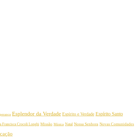
Esplendor da Verdade
Espírito Santo
Espírito e Verdade
perança
Nossa Senhora
a Francisca Crocoli Longhi
Missão
Natal
Novas Comunidades
Música
cação