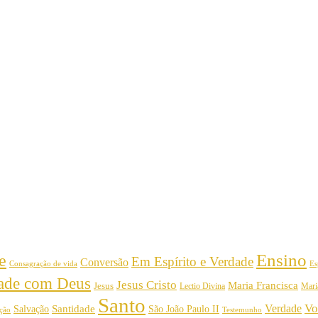
Ensino
e
Em Espírito e Verdade
Conversão
Consagração de vida
Es
dade com Deus
Jesus Cristo
Maria Francisca
Jesus
Mari
Lectio Divina
Santo
Vo
Verdade
Salvação
Santidade
São João Paulo II
Testemunho
ição