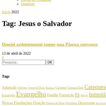
Simpósio
Início
2022
Tag: Jesus o Salvador
Desejei ardentemente comer essa Páscoa convosco
13 de abril de 2022
0
Tags
Cateques
Adoração
Carisma
Amor de Deus
Carisma Oásis
Advento
Batismo
Evangelho
Intimi
Fé
Família
Formação
Eucaristia
Igreja
Novas Fundações
Oração
Quaresma
Palavra de Deus
Psicologia
Ressurre