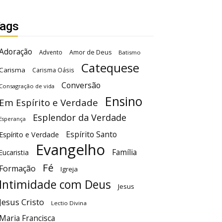
ags
Adoração
Advento
Amor de Deus
Batismo
Catequese
Carisma
Carisma Oásis
Conversão
Consagração de vida
Ensino
Em Espírito e Verdade
Esplendor da Verdade
Esperança
Espírito Santo
Espírito e Verdade
Evangelho
Família
Eucaristia
Fé
Formação
Igreja
Intimidade com Deus
Jesus
Jesus Cristo
Lectio Divina
Maria Francisca