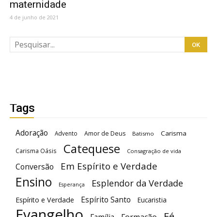
maternidade
4 de junho de 2021
Tags
Adoração
Carisma
Advento
Amor de Deus
Batismo
Catequese
Carisma Oásis
Consagração de vida
Em Espírito e Verdade
Conversão
Ensino
Esplendor da Verdade
Esperança
Espírito Santo
Espírito e Verdade
Eucaristia
Evangelho
Fé