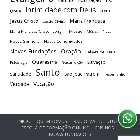
Família
Formação
Intimidade com Deus
Igreja
Jesus
Jesus Cristo
Maria Francisca
Lectio Divina
Maria Francisca Crocoli Longhi
Missão
Natal
Música
Nossa Senhora
Novas Comunidades
Oração
Novas Fundações
Palavra de Deus
Quaresma
Salvação
Psicologia
Ressurreição
Santo
Santidade
São João Paulo II
Testemunho
Vocação
Verdade
INICIO
QUEM SOMOS
RÁDIO MÃE DE DEUS
ESCOLA DE FORMAÇÃO ONLINE
ENSINOS
NOVAS FUNDAÇÕES