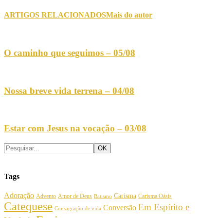
ARTIGOS RELACIONADOS
Mais do autor
O caminho que seguimos – 05/08
Nossa breve vida terrena – 04/08
Estar com Jesus na vocação – 03/08
Tags
Adoração
Carisma
Amor de Deus
Carisma Oásis
Advento
Batismo
Catequese
Em Espírito e
Conversão
Consagração de vida