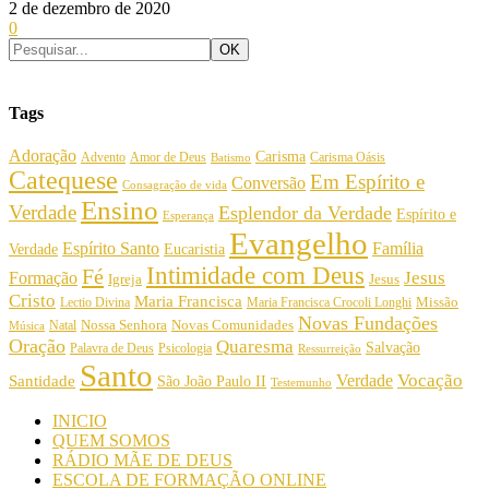
2 de dezembro de 2020
0
Tags
Adoração
Carisma
Amor de Deus
Carisma Oásis
Advento
Batismo
Catequese
Em Espírito e
Conversão
Consagração de vida
Ensino
Verdade
Esplendor da Verdade
Espírito e
Esperança
Evangelho
Espírito Santo
Família
Verdade
Eucaristia
Intimidade com Deus
Fé
Jesus
Formação
Igreja
Jesus
Cristo
Maria Francisca
Maria Francisca Crocoli Longhi
Missão
Lectio Divina
Novas Fundações
Nossa Senhora
Natal
Novas Comunidades
Música
Oração
Quaresma
Salvação
Palavra de Deus
Psicologia
Ressurreição
Santo
Vocação
Verdade
Santidade
São João Paulo II
Testemunho
INICIO
QUEM SOMOS
RÁDIO MÃE DE DEUS
ESCOLA DE FORMAÇÃO ONLINE