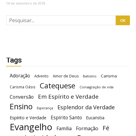
14 de setembro de 2018
Tags
Adoração
Carisma
Advento
Amor de Deus
Batismo
Catequese
Carisma Oásis
Consagração de vida
Em Espírito e Verdade
Conversão
Ensino
Esplendor da Verdade
Esperança
Espírito Santo
Espírito e Verdade
Eucaristia
Evangelho
Fé
Família
Formação