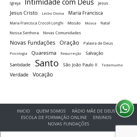
Intimidade com Deus
Igreja
Jesus
Jesus Cristo
Maria Francisca
Lectio Divina
Maria Francisca Crocoli Longhi
Missão
Natal
Música
Nossa Senhora
Novas Comunidades
Oração
Novas Fundações
Palavra de Deus
Quaresma
Salvação
Psicologia
Ressurreição
Santo
Santidade
São João Paulo II
Testemunho
Vocação
Verdade
INICIO
QUEM SOMOS
RÁDIO MÃE DE DEUS
ESCOLA DE FORMAÇÃO ONLINE
ENSINOS
NOVAS FUNDAÇÕES
© Comunidade Oásis © Todos os direitos reservados -