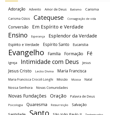
Adoração
Carisma
Advento
Amor de Deus
Batismo
Catequese
Carisma Oásis
Consagração de vida
Em Espírito e Verdade
Conversão
Ensino
Esplendor da Verdade
Esperança
Espírito Santo
Espírito e Verdade
Eucaristia
Evangelho
Fé
Família
Formação
Intimidade com Deus
Igreja
Jesus
Jesus Cristo
Maria Francisca
Lectio Divina
Maria Francisca Crocoli Longhi
Missão
Natal
Música
Nossa Senhora
Novas Comunidades
Oração
Novas Fundações
Palavra de Deus
Quaresma
Salvação
Psicologia
Ressurreição
Santo
Santidade
São João Paulo II
Testemunho