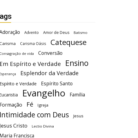
ags
Adoração
Advento
Amor de Deus
Batismo
Catequese
Carisma
Carisma Oásis
Conversão
Consagração de vida
Ensino
Em Espírito e Verdade
Esplendor da Verdade
Esperança
Espírito Santo
Espírito e Verdade
Evangelho
Família
Eucaristia
Fé
Formação
Igreja
Intimidade com Deus
Jesus
Jesus Cristo
Lectio Divina
Maria Francisca