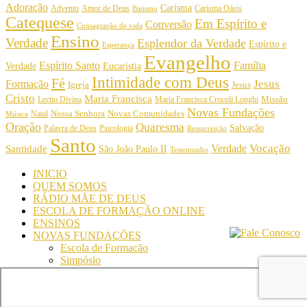
Adoração
Carisma
Amor de Deus
Carisma Oásis
Advento
Batismo
Catequese
Em Espírito e
Conversão
Consagração de vida
Ensino
Verdade
Esplendor da Verdade
Espírito e
Esperança
Evangelho
Espírito Santo
Família
Verdade
Eucaristia
Intimidade com Deus
Fé
Jesus
Formação
Igreja
Jesus
Cristo
Maria Francisca
Maria Francisca Crocoli Longhi
Missão
Lectio Divina
Novas Fundações
Nossa Senhora
Natal
Novas Comunidades
Música
Oração
Quaresma
Salvação
Palavra de Deus
Psicologia
Ressurreição
Santo
Vocação
Verdade
Santidade
São João Paulo II
Testemunho
INICIO
QUEM SOMOS
RÁDIO MÃE DE DEUS
ESCOLA DE FORMAÇÃO ONLINE
ENSINOS
NOVAS FUNDAÇÕES
Escola de Formação
Simpósio
© Comunidade Oásis © Todos os direitos reservados -
Desenvolvido por