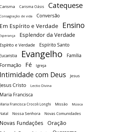
Catequese
Carisma
Carisma Oásis
Conversão
Consagração de vida
Ensino
Em Espírito e Verdade
Esplendor da Verdade
Esperança
Espírito Santo
Espírito e Verdade
Evangelho
Família
Eucaristia
Fé
Formação
Igreja
Intimidade com Deus
Jesus
Jesus Cristo
Lectio Divina
Maria Francisca
Maria Francisca Crocoli Longhi
Missão
Música
Nossa Senhora
Natal
Novas Comunidades
Oração
Novas Fundações