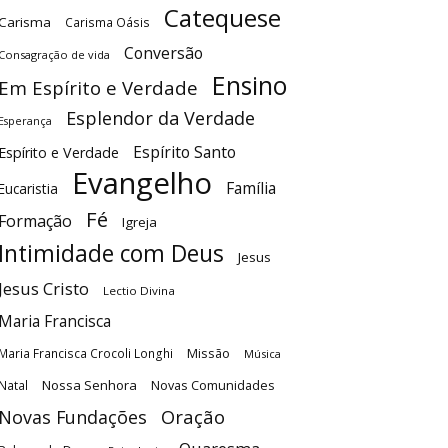
Catequese
Carisma
Carisma Oásis
Conversão
Consagração de vida
Ensino
Em Espírito e Verdade
Esplendor da Verdade
Esperança
Espírito Santo
Espírito e Verdade
Evangelho
Família
Eucaristia
Fé
Formação
Igreja
Intimidade com Deus
Jesus
Jesus Cristo
Lectio Divina
Maria Francisca
Maria Francisca Crocoli Longhi
Missão
Música
Nossa Senhora
Natal
Novas Comunidades
Oração
Novas Fundações