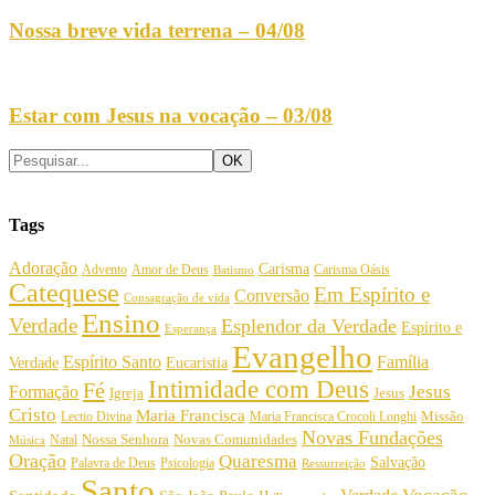
Nossa breve vida terrena – 04/08
Estar com Jesus na vocação – 03/08
Tags
Adoração
Carisma
Amor de Deus
Carisma Oásis
Advento
Batismo
Catequese
Em Espírito e
Conversão
Consagração de vida
Ensino
Verdade
Esplendor da Verdade
Espírito e
Esperança
Evangelho
Espírito Santo
Família
Verdade
Eucaristia
Intimidade com Deus
Fé
Jesus
Formação
Igreja
Jesus
Cristo
Maria Francisca
Maria Francisca Crocoli Longhi
Missão
Lectio Divina
Novas Fundações
Nossa Senhora
Natal
Novas Comunidades
Música
Oração
Quaresma
Salvação
Palavra de Deus
Psicologia
Ressurreição
Santo