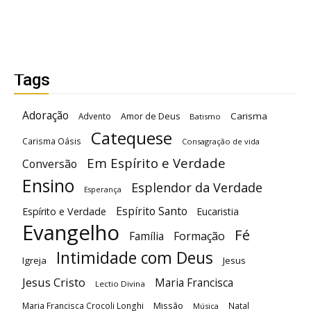
Tags
Adoração
Carisma
Advento
Amor de Deus
Batismo
Catequese
Carisma Oásis
Consagração de vida
Em Espírito e Verdade
Conversão
Ensino
Esplendor da Verdade
Esperança
Espírito Santo
Espírito e Verdade
Eucaristia
Evangelho
Fé
Família
Formação
Intimidade com Deus
Igreja
Jesus
Jesus Cristo
Maria Francisca
Lectio Divina
Maria Francisca Crocoli Longhi
Missão
Natal
Música