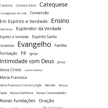
Catequese
Carisma
Carisma Oásis
Conversão
Consagração de vida
Ensino
Em Espírito e Verdade
Esplendor da Verdade
Esperança
Espírito Santo
Espírito e Verdade
Evangelho
Família
Eucaristia
Fé
Formação
Igreja
Intimidade com Deus
Jesus
Jesus Cristo
Lectio Divina
Maria Francisca
Maria Francisca Crocoli Longhi
Missão
Música
Nossa Senhora
Natal
Novas Comunidades
Oração
Novas Fundações