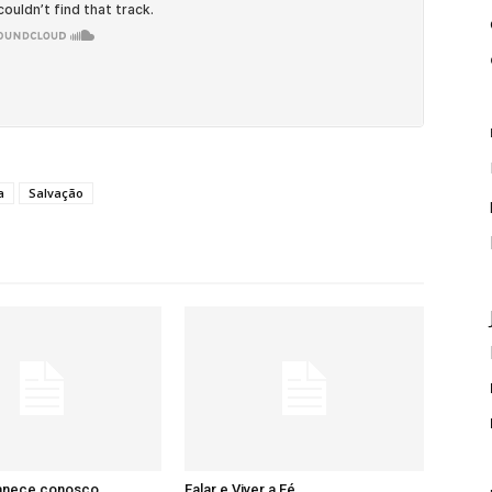
a
Salvação
anece conosco
Falar e Viver a Fé