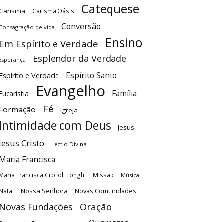
Catequese
Carisma
Carisma Oásis
Conversão
Consagração de vida
Ensino
Em Espírito e Verdade
Esplendor da Verdade
Esperança
Espírito Santo
Espírito e Verdade
Evangelho
Família
Eucaristia
Fé
Formação
Igreja
Intimidade com Deus
Jesus
Jesus Cristo
Lectio Divina
Maria Francisca
Maria Francisca Crocoli Longhi
Missão
Música
Nossa Senhora
Natal
Novas Comunidades
Oração
Novas Fundações