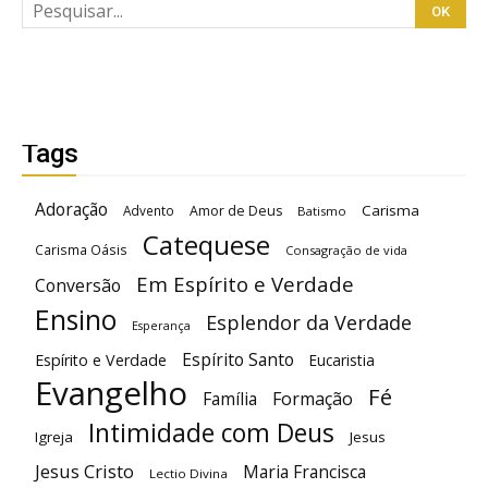
Tags
Adoração
Carisma
Advento
Amor de Deus
Batismo
Catequese
Carisma Oásis
Consagração de vida
Em Espírito e Verdade
Conversão
Ensino
Esplendor da Verdade
Esperança
Espírito Santo
Espírito e Verdade
Eucaristia
Evangelho
Fé
Família
Formação
Intimidade com Deus
Igreja
Jesus
Jesus Cristo
Maria Francisca
Lectio Divina