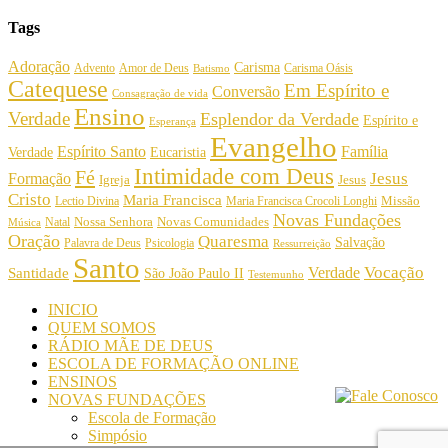
Tags
Adoração
Carisma
Amor de Deus
Carisma Oásis
Advento
Batismo
Catequese
Em Espírito e
Conversão
Consagração de vida
Ensino
Verdade
Esplendor da Verdade
Espírito e
Esperança
Evangelho
Espírito Santo
Família
Verdade
Eucaristia
Intimidade com Deus
Fé
Jesus
Formação
Igreja
Jesus
Cristo
Maria Francisca
Maria Francisca Crocoli Longhi
Missão
Lectio Divina
Novas Fundações
Nossa Senhora
Natal
Novas Comunidades
Música
Oração
Quaresma
Salvação
Palavra de Deus
Psicologia
Ressurreição
Santo
Vocação
Verdade
Santidade
São João Paulo II
Testemunho
INICIO
QUEM SOMOS
RÁDIO MÃE DE DEUS
ESCOLA DE FORMAÇÃO ONLINE
ENSINOS
NOVAS FUNDAÇÕES
Escola de Formação
Simpósio