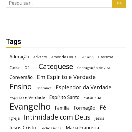
Tags
Adoração
Carisma
Advento
Amor de Deus
Batismo
Catequese
Carisma Oásis
Consagração de vida
Em Espírito e Verdade
Conversão
Ensino
Esplendor da Verdade
Esperança
Espírito Santo
Espírito e Verdade
Eucaristia
Evangelho
Fé
Família
Formação
Intimidade com Deus
Igreja
Jesus
Jesus Cristo
Maria Francisca
Lectio Divina