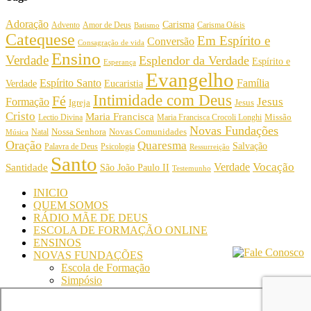
Adoração
Carisma
Amor de Deus
Carisma Oásis
Advento
Batismo
Catequese
Em Espírito e
Conversão
Consagração de vida
Ensino
Verdade
Esplendor da Verdade
Espírito e
Esperança
Evangelho
Espírito Santo
Família
Verdade
Eucaristia
Intimidade com Deus
Fé
Jesus
Formação
Igreja
Jesus
Cristo
Maria Francisca
Maria Francisca Crocoli Longhi
Missão
Lectio Divina
Novas Fundações
Nossa Senhora
Natal
Novas Comunidades
Música
Oração
Quaresma
Salvação
Palavra de Deus
Psicologia
Ressurreição
Santo
Vocação
Verdade
Santidade
São João Paulo II
Testemunho
INICIO
QUEM SOMOS
RÁDIO MÃE DE DEUS
ESCOLA DE FORMAÇÃO ONLINE
ENSINOS
NOVAS FUNDAÇÕES
Escola de Formação
Simpósio
© Comunidade Oásis © Todos os direitos reservados -