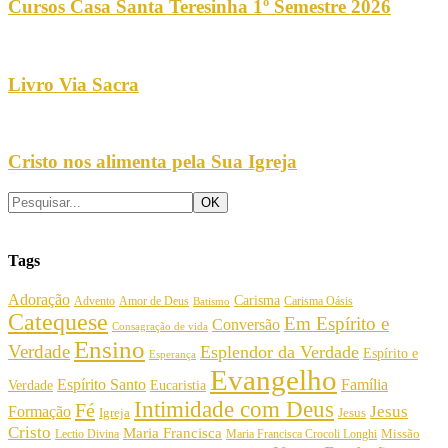
Cursos Casa Santa Teresinha 1º Semestre 2026
Livro Via Sacra
Cristo nos alimenta pela Sua Igreja
Tags
Adoração
Carisma
Amor de Deus
Carisma Oásis
Advento
Batismo
Catequese
Em Espírito e
Conversão
Consagração de vida
Ensino
Verdade
Esplendor da Verdade
Espírito e
Esperança
Evangelho
Espírito Santo
Família
Verdade
Eucaristia
Intimidade com Deus
Fé
Jesus
Formação
Igreja
Jesus
Cristo
Maria Francisca
Maria Francisca Crocoli Longhi
Missão
Lectio Divina