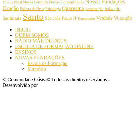
Novas Fundações
Nossa Senhora
Natal
Novas Comunidades
Música
Oração
Quaresma
Salvação
Palavra de Deus
Psicologia
Ressurreição
Santo
Vocação
Verdade
Santidade
São João Paulo II
Testemunho
INICIO
QUEM SOMOS
RÁDIO MÃE DE DEUS
ESCOLA DE FORMAÇÃO ONLINE
ENSINOS
NOVAS FUNDAÇÕES
Escola de Formação
Simpósio
© Comunidade Oásis © Todos os direitos reservados -
Desenvolvido por