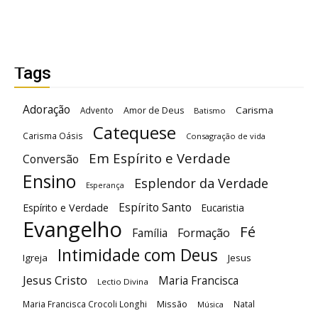
Tags
Adoração
Carisma
Advento
Amor de Deus
Batismo
Catequese
Carisma Oásis
Consagração de vida
Em Espírito e Verdade
Conversão
Ensino
Esplendor da Verdade
Esperança
Espírito Santo
Espírito e Verdade
Eucaristia
Evangelho
Fé
Família
Formação
Intimidade com Deus
Igreja
Jesus
Jesus Cristo
Maria Francisca
Lectio Divina
Maria Francisca Crocoli Longhi
Missão
Natal
Música