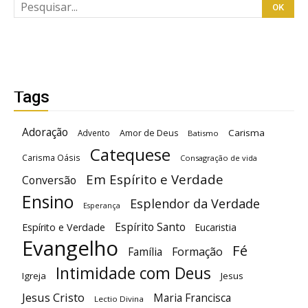
Tags
Adoração
Carisma
Advento
Amor de Deus
Batismo
Catequese
Carisma Oásis
Consagração de vida
Em Espírito e Verdade
Conversão
Ensino
Esplendor da Verdade
Esperança
Espírito Santo
Espírito e Verdade
Eucaristia
Evangelho
Fé
Família
Formação
Intimidade com Deus
Igreja
Jesus
Jesus Cristo
Maria Francisca
Lectio Divina