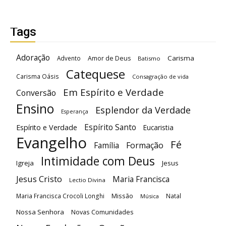
Tags
Adoração
Carisma
Advento
Amor de Deus
Batismo
Catequese
Carisma Oásis
Consagração de vida
Em Espírito e Verdade
Conversão
Ensino
Esplendor da Verdade
Esperança
Espírito Santo
Espírito e Verdade
Eucaristia
Evangelho
Fé
Família
Formação
Intimidade com Deus
Igreja
Jesus
Jesus Cristo
Maria Francisca
Lectio Divina
Maria Francisca Crocoli Longhi
Missão
Natal
Música
Nossa Senhora
Novas Comunidades