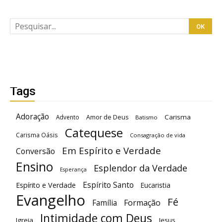
Tags
Adoração
Carisma
Advento
Amor de Deus
Batismo
Catequese
Carisma Oásis
Consagração de vida
Em Espírito e Verdade
Conversão
Ensino
Esplendor da Verdade
Esperança
Espírito Santo
Espírito e Verdade
Eucaristia
Evangelho
Fé
Família
Formação
Intimidade com Deus
Igreja
Jesus