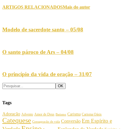
ARTIGOS RELACIONADOS
Mais do autor
Modelo de sacerdote santo – 05/08
O santo pároco de Ars – 04/08
O princípio da vida de oração – 31/07
Tags
Adoração
Carisma
Amor de Deus
Carisma Oásis
Advento
Batismo
Catequese
Em Espírito e
Conversão
Consagração de vida
Ensino
Verdade