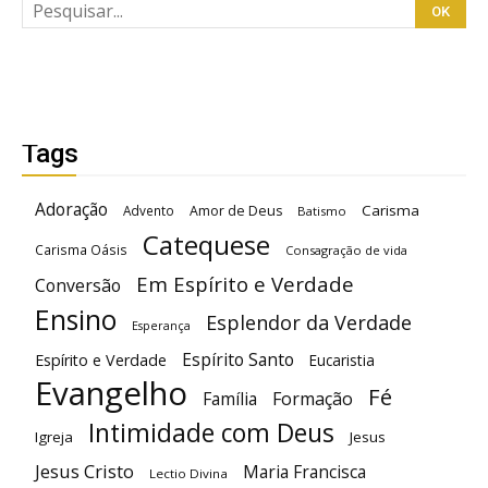
Tags
Adoração
Carisma
Advento
Amor de Deus
Batismo
Catequese
Carisma Oásis
Consagração de vida
Em Espírito e Verdade
Conversão
Ensino
Esplendor da Verdade
Esperança
Espírito Santo
Espírito e Verdade
Eucaristia
Evangelho
Fé
Família
Formação
Intimidade com Deus
Igreja
Jesus
Jesus Cristo
Maria Francisca
Lectio Divina