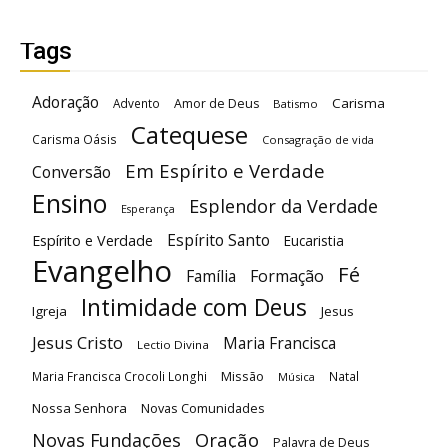
Tags
Adoração
Carisma
Advento
Amor de Deus
Batismo
Catequese
Carisma Oásis
Consagração de vida
Em Espírito e Verdade
Conversão
Ensino
Esplendor da Verdade
Esperança
Espírito Santo
Espírito e Verdade
Eucaristia
Evangelho
Fé
Família
Formação
Intimidade com Deus
Igreja
Jesus
Jesus Cristo
Maria Francisca
Lectio Divina
Maria Francisca Crocoli Longhi
Missão
Natal
Música
Nossa Senhora
Novas Comunidades
Oração
Novas Fundações
Palavra de Deus