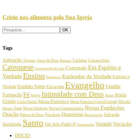
Cristo nos alimenta pela Sua Igreja
Tags
Adoração
Carisma
Amor de Deus
Carisma Oásis
Advento
Batismo
Catequese
Em Espírito e
Conversão
Consagração de vida
Ensino
Verdade
Esplendor da Verdade
Espírito e
Esperança
Evangelho
Espírito Santo
Família
Verdade
Eucaristia
Intimidade com Deus
Fé
Jesus
Formação
Igreja
Jesus
Cristo
Maria Francisca
Maria Francisca Crocoli Longhi
Missão
Lectio Divina
Novas Fundações
Nossa Senhora
Natal
Novas Comunidades
Música
Oração
Quaresma
Salvação
Palavra de Deus
Psicologia
Ressurreição
Santo
Vocação
Verdade
Santidade
São João Paulo II
Testemunho
INICIO