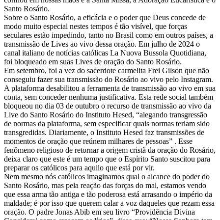
Santo Rosário.
Sobre o Santo Rosário, a eficácia e o poder que Deus concede de
modo muito especial nestes tempos é tão visível, que forças
seculares estão impedindo, tanto no Brasil como em outros países, a
transmissão de Lives ao vivo dessa oração. Em julho de 2024 o
canal italiano de notícias católicas La Nuova Bussola Quotidiana,
foi bloqueado em suas Lives de oração do Santo Rosário.
Em setembro, foi a vez do sacerdote carmelita Frei Gilson que não
conseguiu fazer sua transmissão do Rosário ao vivo pelo Instagram.
A plataforma desabilitou a ferramenta de transmissão ao vivo em sua
conta, sem conceder nenhuma justificativa. Esta rede social também
bloqueou no dia 03 de outubro o recurso de transmissão ao vivo da
Live do Santo Rosário do Instituto Hesed, “alegando transgressão
de normas da plataforma, sem especificar quais normas teriam sido
transgredidas. Diariamente, o Instituto Hesed faz transmissões de
momentos de oração que reúnem milhares de pessoas” . Esse
fenômeno religioso de retornar a origem cristã da oração do Rosário,
deixa claro que este é um tempo que o Espírito Santo suscitou para
preparar os católicos para aquilo que está por vir.
Nem mesmo nós católicos imaginamos qual o alcance do poder do
Santo Rosário, mas pela reação das forças do mal, estamos vendo
que essa arma tão antiga e tão poderosa está arrasando o império da
maldade; é por isso que querem calar a voz daqueles que rezam essa
oração. O padre Jonas Abib em seu livro “Providência Divina