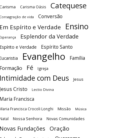
Catequese
Carisma
Carisma Oásis
Conversão
Consagração de vida
Ensino
Em Espírito e Verdade
Esplendor da Verdade
Esperança
Espírito Santo
Espírito e Verdade
Evangelho
Família
Eucaristia
Fé
Formação
Igreja
Intimidade com Deus
Jesus
Jesus Cristo
Lectio Divina
Maria Francisca
Maria Francisca Crocoli Longhi
Missão
Música
Nossa Senhora
Natal
Novas Comunidades
Oração
Novas Fundações