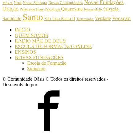
Novas Fundações
Nossa Senhora
Natal
Novas Comunidades
Música
Oração
Quaresma
Salvação
Palavra de Deus
Psicologia
Ressurreição
Santo
Vocação
Verdade
Santidade
São João Paulo II
Testemunho
INICIO
QUEM SOMOS
RÁDIO MÃE DE DEUS
ESCOLA DE FORMAÇÃO ONLINE
ENSINOS
NOVAS FUNDAÇÕES
Escola de Formação
Simpósio
© Comunidade Oásis © Todos os direitos reservados -
Desenvolvido por