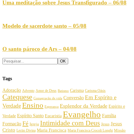
Uma meditação sobre Jesus Transfigurado – 06/08
Modelo de sacerdote santo – 05/08
O santo pároco de Ars – 04/08
Tags
Adoração
Carisma
Amor de Deus
Carisma Oásis
Advento
Batismo
Catequese
Em Espírito e
Conversão
Consagração de vida
Ensino
Verdade
Esplendor da Verdade
Espírito e
Esperança
Evangelho
Espírito Santo
Família
Verdade
Eucaristia
Intimidade com Deus
Fé
Jesus
Formação
Igreja
Jesus
Cristo
Maria Francisca
Maria Francisca Crocoli Longhi
Missão
Lectio Divina