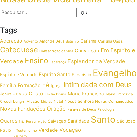
Tags
Adoração
Carisma
Amor de Deus
Carisma Oásis
Advento
Batismo
Catequese
Em Espírito e
Conversão
Consagração de vida
Ensino
Verdade
Esplendor da Verdade
Esperança
Evangelho
Espírito Santo
Espírito e Verdade
Eucaristia
Intimidade com Deus
Fé
Formação
Família
Igreja
Jesus Cristo
Maria Francisca
Jesus
Maria Francisca
Lectio Divina
Nossa Senhora
Crocoli Longhi
Missão
Novas Comunidades
Música
Natal
Oração
Novas Fundações
Palavra de Deus
Psicologia
Santo
Quaresma
Santidade
Salvação
São João
Ressurreição
Vocação
Verdade
Paulo II
Testemunho