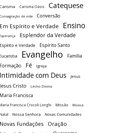
Catequese
Carisma
Carisma Oásis
Conversão
Consagração de vida
Ensino
Em Espírito e Verdade
Esplendor da Verdade
Esperança
Espírito Santo
Espírito e Verdade
Evangelho
Família
Eucaristia
Fé
Formação
Igreja
Intimidade com Deus
Jesus
Jesus Cristo
Lectio Divina
Maria Francisca
Maria Francisca Crocoli Longhi
Missão
Música
Nossa Senhora
Natal
Novas Comunidades
Oração
Novas Fundações