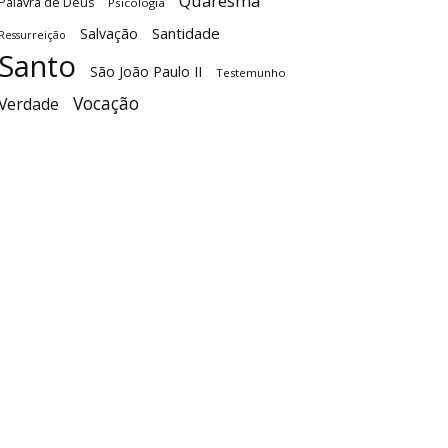
Quaresma
Palavra de Deus
Psicologia
Santidade
Salvação
Ressurreição
Santo
São João Paulo II
Testemunho
Vocação
Verdade