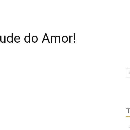
tude do Amor!
T