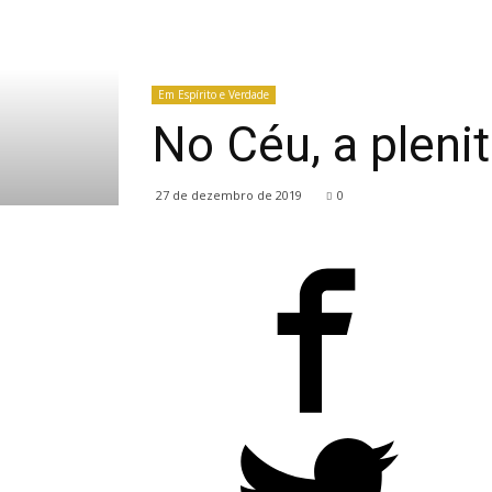
Em Espírito e Verdade
No Céu, a pleni
27 de dezembro de 2019
0