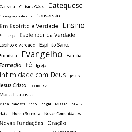
Catequese
Carisma
Carisma Oásis
Conversão
Consagração de vida
Ensino
Em Espírito e Verdade
Esplendor da Verdade
Esperança
Espírito Santo
Espírito e Verdade
Evangelho
Família
Eucaristia
Fé
Formação
Igreja
Intimidade com Deus
Jesus
Jesus Cristo
Lectio Divina
Maria Francisca
Maria Francisca Crocoli Longhi
Missão
Música
Nossa Senhora
Natal
Novas Comunidades
Oração
Novas Fundações