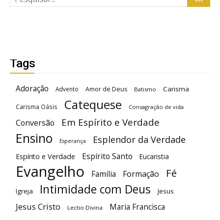
Tags
Adoração
Carisma
Advento
Amor de Deus
Batismo
Catequese
Carisma Oásis
Consagração de vida
Em Espírito e Verdade
Conversão
Ensino
Esplendor da Verdade
Esperança
Espírito Santo
Espírito e Verdade
Eucaristia
Evangelho
Fé
Família
Formação
Intimidade com Deus
Igreja
Jesus
Jesus Cristo
Maria Francisca
Lectio Divina