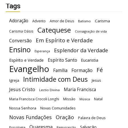
Tags
Adoração
Carisma
Advento
Amor de Deus
Batismo
Catequese
Carisma Oásis
Consagração de vida
Em Espírito e Verdade
Conversão
Ensino
Esplendor da Verdade
Esperança
Espírito Santo
Espírito e Verdade
Eucaristia
Evangelho
Fé
Família
Formação
Intimidade com Deus
Igreja
Jesus
Jesus Cristo
Maria Francisca
Lectio Divina
Maria Francisca Crocoli Longhi
Missão
Natal
Música
Nossa Senhora
Novas Comunidades
Oração
Novas Fundações
Palavra de Deus
Quaresma
Salvação
Psicologia
Ressurreição