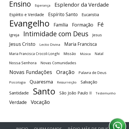
Ensino
Esplendor da Verdade
Esperança
Espírito Santo
Espírito e Verdade
Eucaristia
Evangelho
Fé
Família
Formação
Intimidade com Deus
Igreja
Jesus
Jesus Cristo
Maria Francisca
Lectio Divina
Maria Francisca Crocoli Longhi
Missão
Natal
Música
Nossa Senhora
Novas Comunidades
Oração
Novas Fundações
Palavra de Deus
Quaresma
Salvação
Psicologia
Ressurreição
Santo
Santidade
São João Paulo II
Testemunho
Vocação
Verdade
INICIO
QUEM SOMOS
RÁDIO MÃE DE DEUS