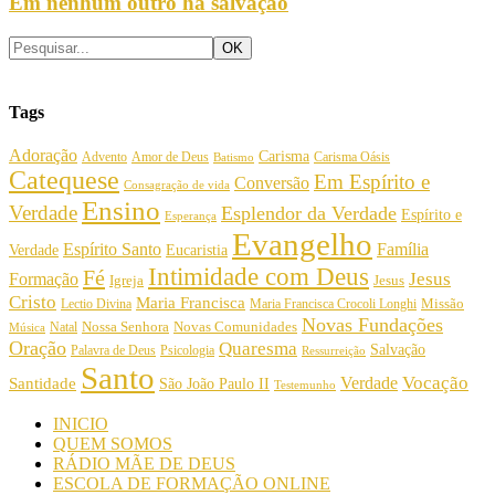
Em nenhum outro há salvação
Tags
Adoração
Carisma
Amor de Deus
Carisma Oásis
Advento
Batismo
Catequese
Em Espírito e
Conversão
Consagração de vida
Ensino
Verdade
Esplendor da Verdade
Espírito e
Esperança
Evangelho
Espírito Santo
Família
Verdade
Eucaristia
Intimidade com Deus
Fé
Jesus
Formação
Igreja
Jesus
Cristo
Maria Francisca
Maria Francisca Crocoli Longhi
Missão
Lectio Divina
Novas Fundações
Nossa Senhora
Natal
Novas Comunidades
Música
Oração
Quaresma
Salvação
Palavra de Deus
Psicologia
Ressurreição
Santo
Vocação
Verdade
Santidade
São João Paulo II
Testemunho
INICIO
QUEM SOMOS
RÁDIO MÃE DE DEUS
ESCOLA DE FORMAÇÃO ONLINE