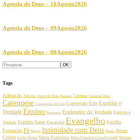
Agenda de Deus – 10Agosto2026
Agenda de Deus – 09Agosto2026
Agenda de Deus – 08Agosto2026
Tags
Adoração
Carisma
Amor de Deus
Carisma Oásis
Advento
Batismo
Catequese
Em Espírito e
Conversão
Consagração de vida
Ensino
Verdade
Esplendor da Verdade
Espírito e
Esperança
Evangelho
Espírito Santo
Família
Verdade
Eucaristia
Intimidade com Deus
Fé
Jesus
Formação
Igreja
Jesus
Cristo
Maria Francisca
Maria Francisca Crocoli Longhi
Missão
Lectio Divina