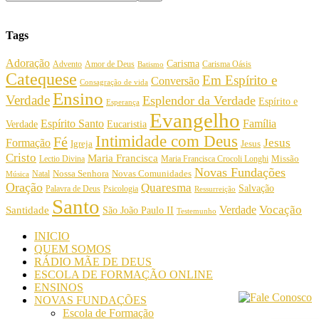
Tags
Adoração
Carisma
Amor de Deus
Carisma Oásis
Advento
Batismo
Catequese
Em Espírito e
Conversão
Consagração de vida
Ensino
Verdade
Esplendor da Verdade
Espírito e
Esperança
Evangelho
Espírito Santo
Família
Verdade
Eucaristia
Intimidade com Deus
Fé
Jesus
Formação
Igreja
Jesus
Cristo
Maria Francisca
Maria Francisca Crocoli Longhi
Missão
Lectio Divina
Novas Fundações
Nossa Senhora
Natal
Novas Comunidades
Música
Oração
Quaresma
Salvação
Palavra de Deus
Psicologia
Ressurreição
Santo
Vocação
Verdade
Santidade
São João Paulo II
Testemunho
INICIO
QUEM SOMOS
RÁDIO MÃE DE DEUS
ESCOLA DE FORMAÇÃO ONLINE
ENSINOS
NOVAS FUNDAÇÕES
Escola de Formação