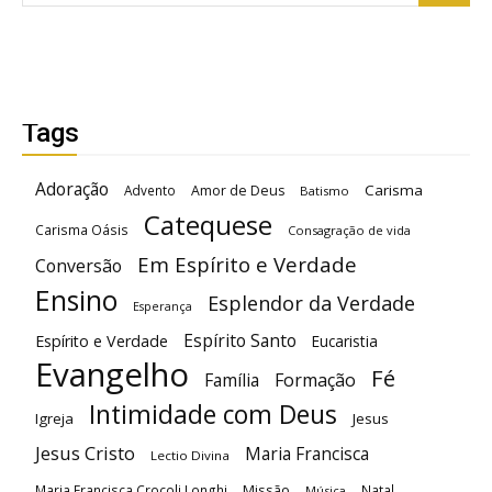
Tags
Adoração
Carisma
Advento
Amor de Deus
Batismo
Catequese
Carisma Oásis
Consagração de vida
Em Espírito e Verdade
Conversão
Ensino
Esplendor da Verdade
Esperança
Espírito Santo
Espírito e Verdade
Eucaristia
Evangelho
Fé
Família
Formação
Intimidade com Deus
Igreja
Jesus
Jesus Cristo
Maria Francisca
Lectio Divina
Maria Francisca Crocoli Longhi
Missão
Natal
Música