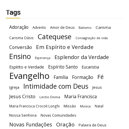
Tags
Adoração
Carisma
Advento
Amor de Deus
Batismo
Catequese
Carisma Oásis
Consagração de vida
Em Espírito e Verdade
Conversão
Ensino
Esplendor da Verdade
Esperança
Espírito Santo
Espírito e Verdade
Eucaristia
Evangelho
Fé
Família
Formação
Intimidade com Deus
Igreja
Jesus
Jesus Cristo
Maria Francisca
Lectio Divina
Maria Francisca Crocoli Longhi
Missão
Natal
Música
Nossa Senhora
Novas Comunidades
Oração
Novas Fundações
Palavra de Deus