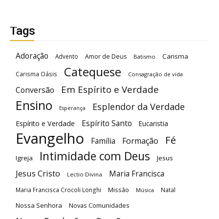
Tags
Adoração
Carisma
Advento
Amor de Deus
Batismo
Catequese
Carisma Oásis
Consagração de vida
Em Espírito e Verdade
Conversão
Ensino
Esplendor da Verdade
Esperança
Espírito Santo
Espírito e Verdade
Eucaristia
Evangelho
Fé
Família
Formação
Intimidade com Deus
Igreja
Jesus
Jesus Cristo
Maria Francisca
Lectio Divina
Maria Francisca Crocoli Longhi
Missão
Natal
Música
Nossa Senhora
Novas Comunidades