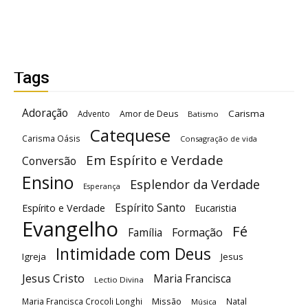
Tags
Adoração
Carisma
Advento
Amor de Deus
Batismo
Catequese
Carisma Oásis
Consagração de vida
Em Espírito e Verdade
Conversão
Ensino
Esplendor da Verdade
Esperança
Espírito Santo
Espírito e Verdade
Eucaristia
Evangelho
Fé
Família
Formação
Intimidade com Deus
Igreja
Jesus
Jesus Cristo
Maria Francisca
Lectio Divina
Maria Francisca Crocoli Longhi
Missão
Natal
Música