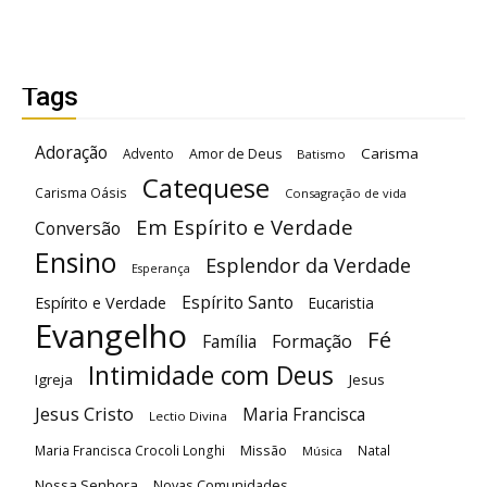
Tags
Adoração
Carisma
Advento
Amor de Deus
Batismo
Catequese
Carisma Oásis
Consagração de vida
Em Espírito e Verdade
Conversão
Ensino
Esplendor da Verdade
Esperança
Espírito Santo
Espírito e Verdade
Eucaristia
Evangelho
Fé
Família
Formação
Intimidade com Deus
Igreja
Jesus
Jesus Cristo
Maria Francisca
Lectio Divina
Maria Francisca Crocoli Longhi
Missão
Natal
Música
Nossa Senhora
Novas Comunidades