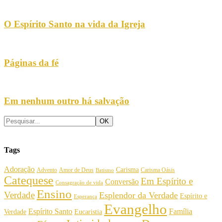
O Espírito Santo na vida da Igreja
Páginas da fé
Em nenhum outro há salvação
Tags
Adoração
Carisma
Amor de Deus
Carisma Oásis
Advento
Batismo
Catequese
Em Espírito e
Conversão
Consagração de vida
Ensino
Verdade
Esplendor da Verdade
Espírito e
Esperança
Evangelho
Espírito Santo
Família
Verdade
Eucaristia