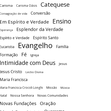
Catequese
Carisma
Carisma Oásis
Conversão
Consagração de vida
Ensino
Em Espírito e Verdade
Esplendor da Verdade
Esperança
Espírito Santo
Espírito e Verdade
Evangelho
Família
Eucaristia
Fé
Formação
Igreja
Intimidade com Deus
Jesus
Jesus Cristo
Lectio Divina
Maria Francisca
Maria Francisca Crocoli Longhi
Missão
Música
Nossa Senhora
Natal
Novas Comunidades
Oração
Novas Fundações