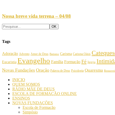
Nossa breve vida terrena – 04/08
Tags
Cateques
Adoração
Carisma
Amor de Deus
Carisma Oásis
Advento
Batismo
Evangelho
Intimi
Fé
Família
Formação
Eucaristia
Igreja
Novas Fundações
Oração
Quaresma
Palavra de Deus
Psicologia
Ressurre
INICIO
QUEM SOMOS
RÁDIO MÃE DE DEUS
ESCOLA DE FORMAÇÃO ONLINE
ENSINOS
NOVAS FUNDAÇÕES
Escola de Formação
Simpósio