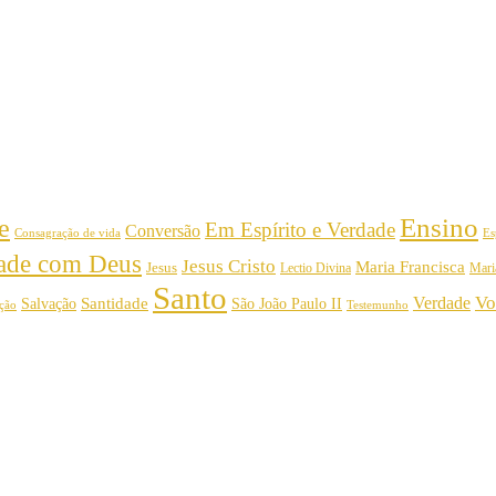
Ensino
e
Em Espírito e Verdade
Conversão
Consagração de vida
Es
dade com Deus
Jesus Cristo
Maria Francisca
Jesus
Mari
Lectio Divina
Santo
Vo
Verdade
Salvação
Santidade
São João Paulo II
Testemunho
ição