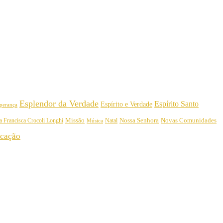
Esplendor da Verdade
Espírito Santo
Espírito e Verdade
perança
Nossa Senhora
a Francisca Crocoli Longhi
Missão
Natal
Novas Comunidades
Música
cação